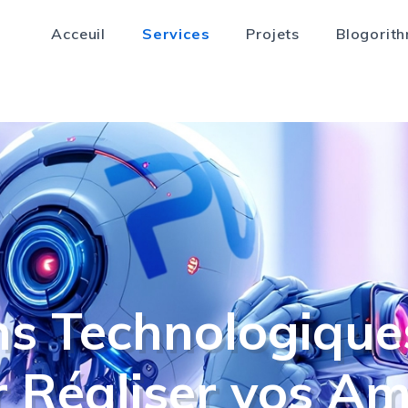
Acceuil
Services
Projets
Blogorit
ns Technologique
 Réaliser vos Am