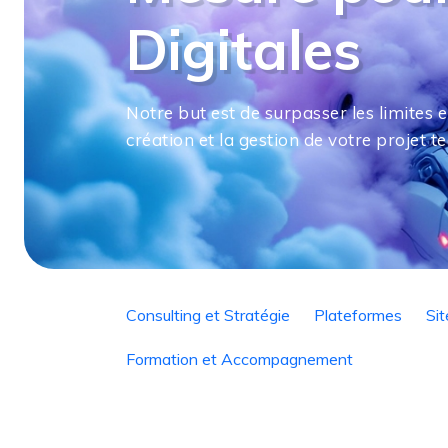
Digitales
Notre but est de surpasser les limite
création et la gestion de votre projet t
Consulting et Stratégie
Plateformes
Si
Formation et Accompagnement