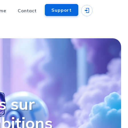
Support
hme
Contact
s sur
bitions